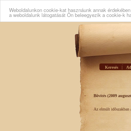
Weboldalunkon cookie-kat hasznáunk annak érdekében h
a weboldalunk látogatását Ön beleegyezik a cookie-k h
Keresés
|
Ad
Bõvítés (2009 augusz
Az elmúlt idõszakban a