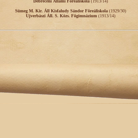
Debreceni Állami Fõreáliskola
(1913/14)
Sümeg M. Kir. Áll Kisfaludy Sándor Fõreáliskola
(1929/30)
Ujverbászi Áll. S. Közs. Fõgimnázium
(1913/14)