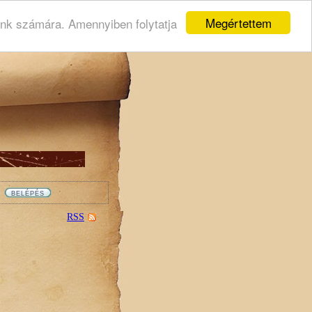
Megértettem
ink számára. Amennyiben folytatja
RSS