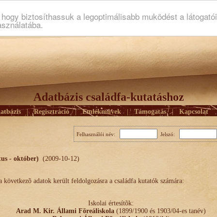
ogy biztosíthassuk a legoptimálisabb muködést a látogató
asználatába.
Adatbázis családfa-kutatáshoz
atbázis
|
Regisztráció
|
Emlékmûvek
|
Támogatás
|
Kapcsolat
Felhasználói név:
Jelszó:
tus - október)
(2009-10-12)
 következõ adatok került feldolgozásra a családfa kutatók számára:
Iskolai értesítõk:
Arad M. Kir. Állami Fõreáliskola
(1899/1900 és 1903/04-es tanév)