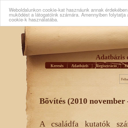
Weboldalunkon cookie-kat hasznáunk annak érdekében h
muködést a látogatóink számára. Amennyiben folytatja 
cookie-k használatába.
Adatbázis 
Keresés
|
Adatbázis
|
Regisztráció
|
E
Felh
Bõvítés (2010 november -
A családfa kutatók sz