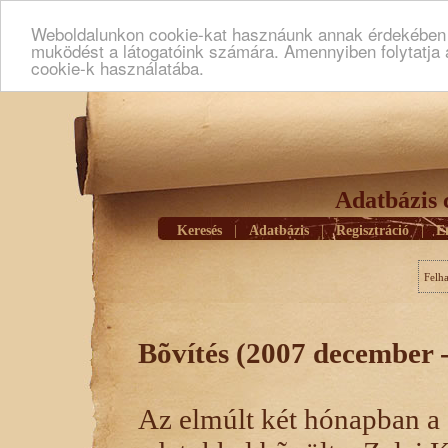
Weboldalunkon cookie-kat hasznáunk annak érdekében h
muködést a látogatóink számára. Amennyiben folytatja 
cookie-k használatába.
Adatbázis 
Keresés
|
Adatbázis
|
Regisztráció
|
E
Felh
Bõvítés (2007 december 
Az elmúlt két hónapban a 