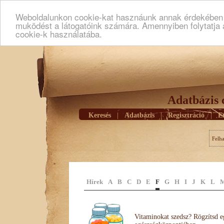
Weboldalunkon cookie-kat hasznáunk annak érdekében h
muködést a látogatóink számára. Amennyiben folytatja 
cookie-k használatába.
Adatbázis 
Keresés
|
Adatbázis
|
Regisztráció
|
E
Felh
Hírek
A
B
C
D
E
F
G
H
I
J
K
L
Vitaminokat szedsz? Rögzítsd e