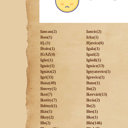
Iancau(2)
Iancic(2)
Ibos(1)
Icha(1)
ifj.(1)
Ifjovics(6)
Iftsits(1)
Igala(1)
IGAZ(4)
Igazi(2)
Igler(1)
Iglódi(1)
Ignác(1)
Ignácz(13)
Ignátz(2)
Ignyatovics(1)
Igri(33)
Igrovics(1)
Ihász(49)
Ihme(1)
Iimrey(1)
Iiu(2)
Iker(7)
Ikervári(13)
Ikotity(7)
Ikrás(2)
Ildényi(1)
Ile(2)
Iliás(1)
Ilies(1)
Ilkey(2)
Ilko(1)
Ille(2)
Illés(146)