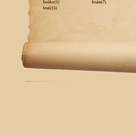
Izsáky(1)
Izsán(7)
Izsó(15)