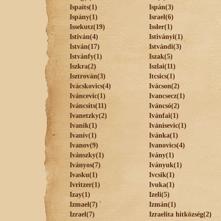
Ispaits(1)
Ispán(3)
Ispány(1)
Israel(6)
Issekutz(19)
Issler(1)
Istiván(4)
Istiványi(1)
István(17)
Istvándi(3)
Istvánfy(1)
Iszak(5)
Iszkra(2)
Iszlai(11)
Isztrován(3)
Itcsics(1)
Ivácskovics(4)
Ivácson(2)
Iváncevic(1)
Ivancsecz(1)
Iváncsits(11)
Iváncsó(2)
Ivanetzky(2)
Ivánfai(1)
Ivanik(1)
Ivánisevic(1)
Ivaniv(1)
Ivánka(1)
Ivanov(9)
Ivanovics(4)
Ivánszky(1)
Ivány(1)
Iványos(7)
Iványuk(1)
Ivasku(1)
Ivcsik(1)
Ivritzer(1)
Ivuka(1)
Izay(1)
Izeli(5)
Izmael(7)
Izmán(1)
Izrael(7)
Izraelita hitközség(2)