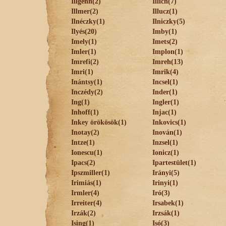
Illgenn(2)
Illich(7)
Illmer(2)
Illucz(1)
Ilnéczky(1)
Ilniczky(5)
Ilyés(20)
Imby(1)
Imely(1)
Imets(2)
Imler(1)
Implon(1)
Imrefi(2)
Imreh(13)
Imri(1)
Imrik(4)
Inántsy(1)
Incsel(1)
Inczédy(2)
Inder(1)
Ing(1)
Ingler(1)
Inhoff(1)
Injac(1)
Inkey örökösök(1)
Inkovics(1)
Inotay(2)
Inován(1)
Intze(1)
Inzsel(1)
Ionescu(1)
Ionicz(1)
Ipacs(2)
Ipartestület(1)
Ipszmiller(1)
Irányi(5)
Irimiás(1)
Irinyi(1)
Irmler(4)
Iró(3)
Irreiter(4)
Irsabek(1)
Irzák(2)
Irzsák(1)
Ising(1)
Isó(3)