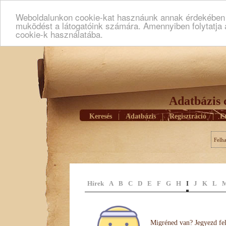
Weboldalunkon cookie-kat hasznáunk annak érdekében h
muködést a látogatóink számára. Amennyiben folytatja 
cookie-k használatába.
Adatbázis 
Keresés
|
Adatbázis
|
Regisztráció
|
E
Felh
Hírek
A
B
C
D
E
F
G
H
I
J
K
L
Migréned van? Jegyezd fel 