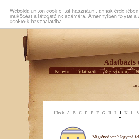
Weboldalunkon cookie-kat hasznáunk annak érdekében h
muködést a látogatóink számára. Amennyiben folytatja 
cookie-k használatába.
Adatbázis 
Keresés
|
Adatbázis
|
Regisztráció
|
E
Felh
Hírek
A
B
C
D
E
F
G
H
I
J
K
L
Migréned van? Jegyezd fel 