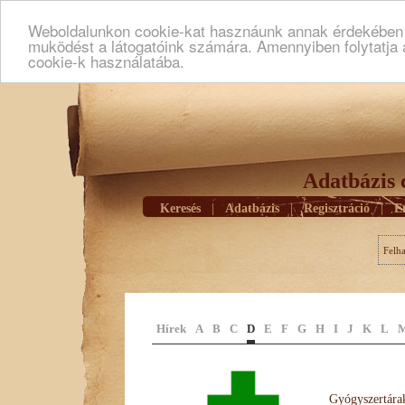
Weboldalunkon cookie-kat hasznáunk annak érdekében h
muködést a látogatóink számára. Amennyiben folytatja 
cookie-k használatába.
Adatbázis 
Keresés
|
Adatbázis
|
Regisztráció
|
E
Felh
Hírek
A
B
C
D
E
F
G
H
I
J
K
L
Gyógyszertárak