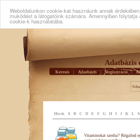
Weboldalunkon cookie-kat hasznáunk annak érdekében h
muködést a látogatóink számára. Amennyiben folytatja 
cookie-k használatába.
Adatbázis 
Keresés
|
Adatbázis
|
Regisztráció
|
E
Felh
Hírek
A
B
C
D
E
F
G
H
I
J
K
L
Vitaminokat szedsz? Rögzítsd e