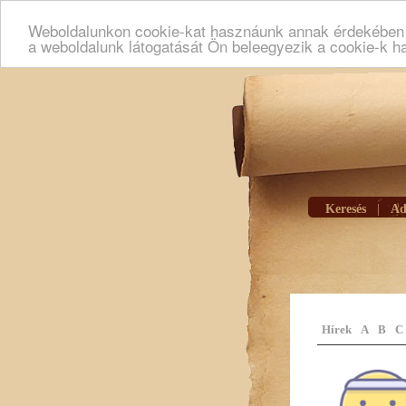
Weboldalunkon cookie-kat hasznáunk annak érdekében h
a weboldalunk látogatását Ön beleegyezik a cookie-k h
Keresés
|
Ad
Hírek
A
B
C