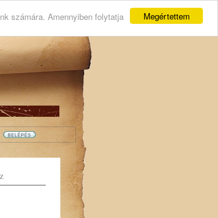
Megértettem
ink számára. Amennyiben folytatja
Z