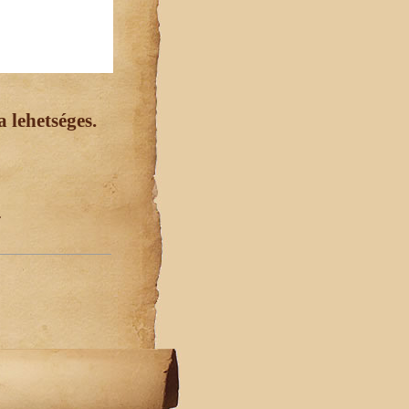
 lehetséges.
.