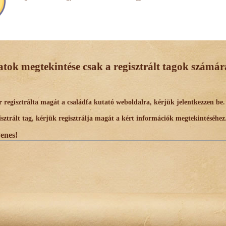
datok megtekintése csak a regisztrált tagok számára
egisztrálta magát a családfa kutató weboldalra, kérjük jelentkezzen be.
trált tag, kérjük regisztrálja magát a kért információk megtekintéséhez
yenes!