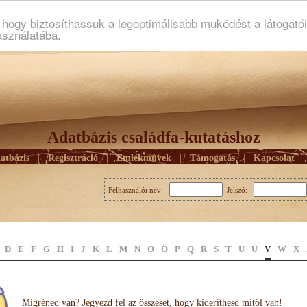
ogy biztosíthassuk a legoptimálisabb muködést a látogató
asználatába.
Adatbázis családfa-kutatáshoz
atbázis
|
Regisztráció
|
Emlékmûvek
|
Támogatás
|
Kapcsolat
Felhasználói név:
Jelszó:
D
E
F
G
H
I
J
K
L
M
N
O
Ö
P
Q
R
S
T
U
Ü
V
W
X
Migréned van? Jegyezd fel az összeset, hogy kideríthesd mitöl van!