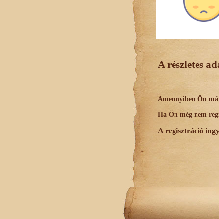
A részletes a
Amennyiben Ön már r
Ha Ön még nem regisz
A regisztráció ing