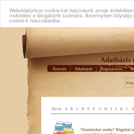
Weboldalunkon cookie-kat hasznáunk annak érdekében h
muködést a látogatóink számára. Amennyiben folytatja 
cookie-k használatába.
Adatbázis 
Keresés
|
Adatbázis
|
Regisztráció
|
E
Felh
Hírek
A
B
C
D
E
F
G
H
I
J
K
L
Vitaminokat szedsz? Rögzítsd e