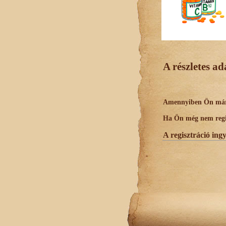
A részletes a
Amennyiben Ön már r
Ha Ön még nem regisz
A regisztráció ing