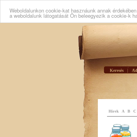
Weboldalunkon cookie-kat hasznáunk annak érdekében h
a weboldalunk látogatását Ön beleegyezik a cookie-k h
Keresés
|
Ad
Hírek
A
B
C