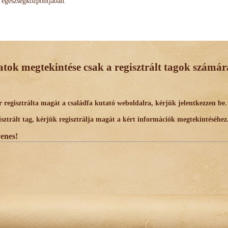
egészségközpontjában.
datok megtekintése csak a regisztrált tagok számára
egisztrálta magát a családfa kutató weboldalra, kérjük jelentkezzen be.
trált tag, kérjük regisztrálja magát a kért információk megtekintéséhez
yenes!