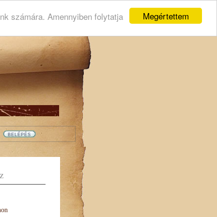
Megértettem
ink számára. Amennyiben folytatja
Z
non