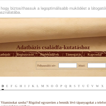
ogy biztosíthassuk a legoptimálisabb muködést a látogató
asználatába.
Adatbázis családfa-kutatáshoz
atbázis
|
Regisztráció
|
Emlékmûvek
|
Támogatás
|
Kapcsolat
Felhasználói név:
Jelszó:
D
E
F
G
H
I
J
K
L
M
N
O
Ö
P
Q
R
S
T
U
Ü
V
W
X
Vitaminokat szedsz? Rögzítsd egyszerüen a bennük lévö tápanyagokat a telefo