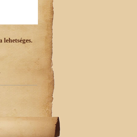
 lehetséges.
.