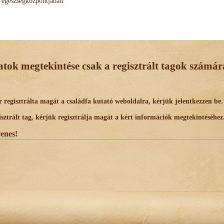
egészségközpontjában.
datok megtekintése csak a regisztrált tagok számára
egisztrálta magát a családfa kutató weboldalra, kérjük jelentkezzen be.
trált tag, kérjük regisztrálja magát a kért információk megtekintéséhez
yenes!