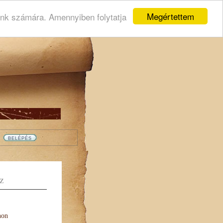
Megértettem
ink számára. Amennyiben folytatja
Z
non