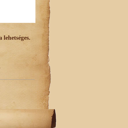
 lehetséges.
.