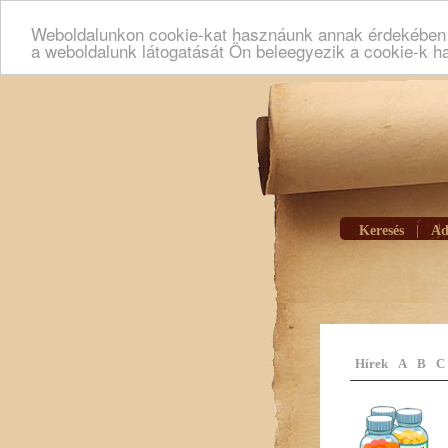
Weboldalunkon cookie-kat hasznáunk annak érdekében h
a weboldalunk látogatását Ön beleegyezik a cookie-k h
Keresés
|
Ad
Hírek
A
B
C