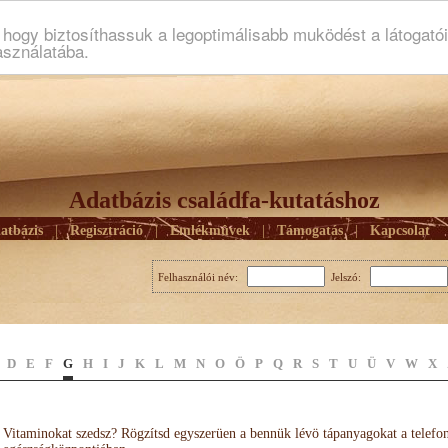
ogy biztosíthassuk a legoptimálisabb muködést a látogató
asználatába.
Adatbázis családfa-kutatáshoz
atbázis
|
Regisztráció
|
Emlékmûvek
|
Támogatás
|
Kapcsolat
Felhasználói név:
Jelszó:
D
E
F
G
H
I
J
K
L
M
N
O
Ö
P
Q
R
S
T
U
Ü
V
W
X
Vitaminokat szedsz? Rögzítsd egyszerüen a bennük lévö tápanyagokat a telefo