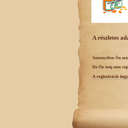
A részletes a
Amennyiben Ön már r
Ha Ön még nem regisz
A regisztráció ing