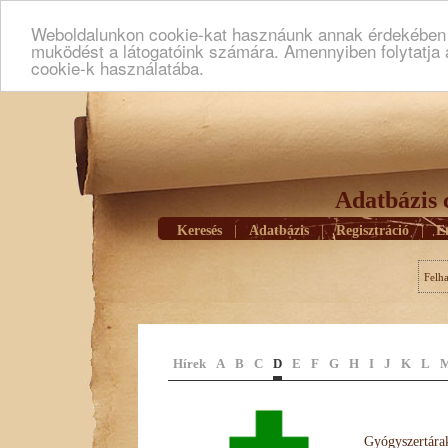
Weboldalunkon cookie-kat hasznáunk annak érdekében h
muködést a látogatóink számára. Amennyiben folytatja 
cookie-k használatába.
Adatbázis 
Keresés
|
Adatbázis
|
Regisztráció
|
E
Felh
Hírek
A
B
C
D
E
F
G
H
I
J
K
L
Gyógyszertárak