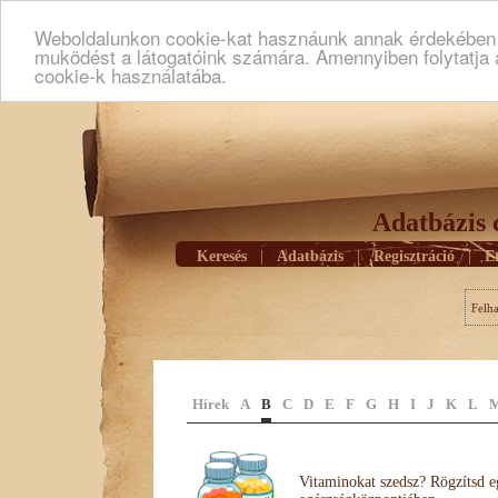
Weboldalunkon cookie-kat hasznáunk annak érdekében h
muködést a látogatóink számára. Amennyiben folytatja 
cookie-k használatába.
Adatbázis 
Keresés
|
Adatbázis
|
Regisztráció
|
E
Felh
Hírek
A
B
C
D
E
F
G
H
I
J
K
L
Vitaminokat szedsz? Rögzítsd e