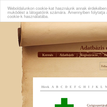
Weboldalunkon cookie-kat hasznáunk annak érdekében h
muködést a látogatóink számára. Amennyiben folytatja 
cookie-k használatába.
Adatbázis 
Keresés
|
Adatbázis
|
Regisztráció
|
E
Felh
Hírek
A
B
C
D
E
F
G
H
I
J
K
L
Gyógyszertárak