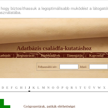
ogy biztosíthassuk a legoptimálisabb muködést a látogató
asználatába.
Adatbázis családfa-kutatáshoz
atbázis
|
Regisztráció
|
Emlékmûvek
|
Támogatás
|
Kapcsolat
Felhasználói név:
Jelszó:
D
E
F
G
H
I
J
K
L
M
N
O
Ö
P
Q
R
S
T
U
Ü
V
W
X
Gyógyszertárak, patikák elérhetöségei