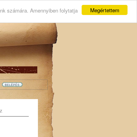
Megértettem
ink számára. Amennyiben folytatja
Z