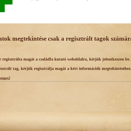
datok megtekintése csak a regisztrált tagok számára
egisztrálta magát a családfa kutató weboldalra, kérjük jelentkezzen be.
trált tag, kérjük regisztrálja magát a kért információk megtekintéséhez
yenes!