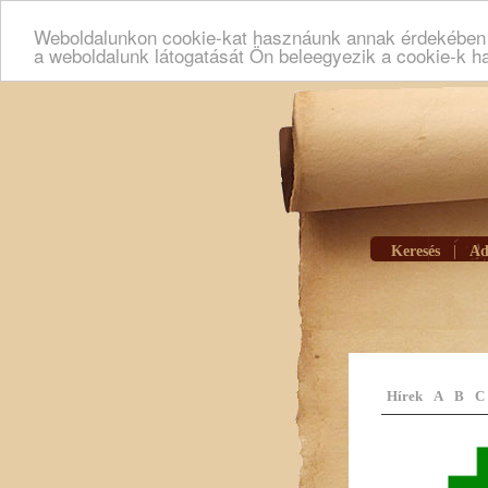
Weboldalunkon cookie-kat hasznáunk annak érdekében h
a weboldalunk látogatását Ön beleegyezik a cookie-k h
Keresés
|
Ad
Hírek
A
B
C