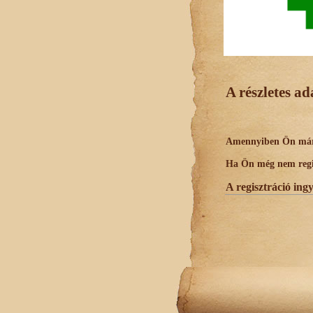
A részletes a
Amennyiben Ön már r
Ha Ön még nem regisz
A regisztráció ing