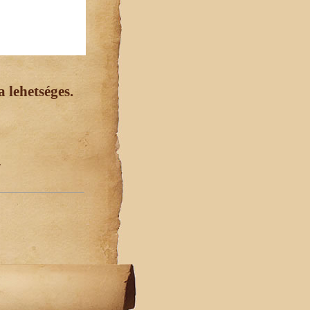
 lehetséges.
.