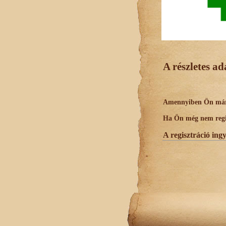
A részletes a
Amennyiben Ön már r
Ha Ön még nem regisz
A regisztráció ing