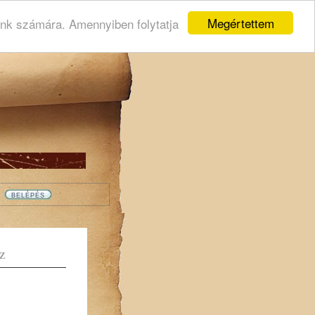
Megértettem
ink számára. Amennyiben folytatja
Z