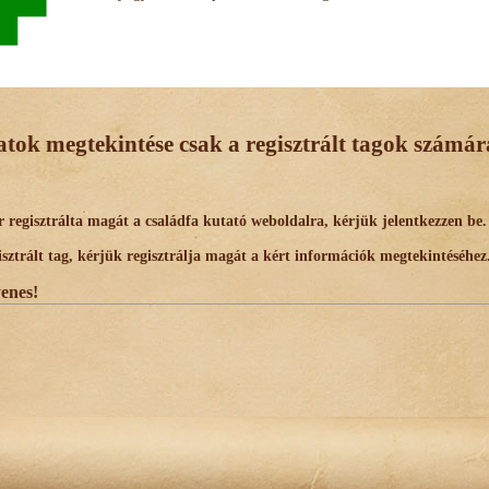
datok megtekintése csak a regisztrált tagok számára
egisztrálta magát a családfa kutató weboldalra, kérjük jelentkezzen be.
trált tag, kérjük regisztrálja magát a kért információk megtekintéséhez
yenes!