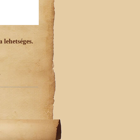
 lehetséges.
.