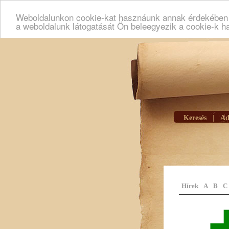
Weboldalunkon cookie-kat hasznáunk annak érdekében h
a weboldalunk látogatását Ön beleegyezik a cookie-k h
Keresés
|
Ad
Hírek
A
B
C