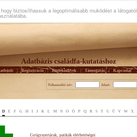
ogy biztosíthassuk a legoptimálisabb muködést a látogató
asználatába.
Adatbázis családfa-kutatáshoz
atbázis
|
Regisztráció
|
Emlékmûvek
|
Támogatás
|
Kapcsolat
Felhasználói név:
Jelszó:
D
E
F
G
H
I
J
K
L
M
N
O
Ö
P
Q
R
S
T
U
Ü
V
W
X
Gyógyszertárak, patikák elérhetöségei