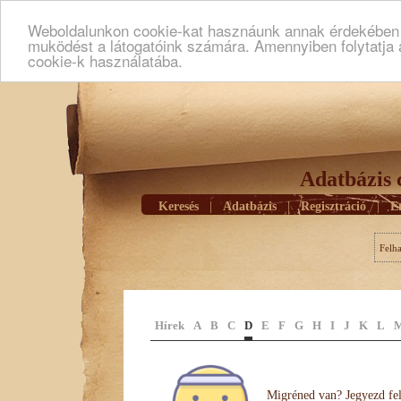
Weboldalunkon cookie-kat hasznáunk annak érdekében h
muködést a látogatóink számára. Amennyiben folytatja 
cookie-k használatába.
Adatbázis 
Keresés
|
Adatbázis
|
Regisztráció
|
E
Felh
Hírek
A
B
C
D
E
F
G
H
I
J
K
L
Migréned van? Jegyezd fel 