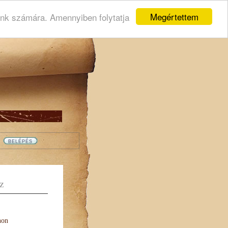
Megértettem
ink számára. Amennyiben folytatja
Z
non