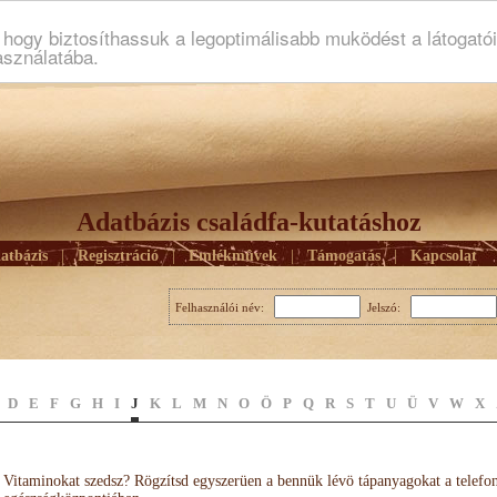
ogy biztosíthassuk a legoptimálisabb muködést a látogató
asználatába.
Adatbázis családfa-kutatáshoz
atbázis
|
Regisztráció
|
Emlékmûvek
|
Támogatás
|
Kapcsolat
Felhasználói név:
Jelszó:
D
E
F
G
H
I
J
K
L
M
N
O
Ö
P
Q
R
S
T
U
Ü
V
W
X
Vitaminokat szedsz? Rögzítsd egyszerüen a bennük lévö tápanyagokat a telefo