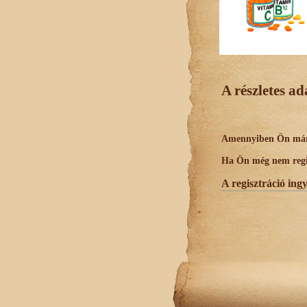
A részletes a
Amennyiben Ön már r
Ha Ön még nem regisz
A regisztráció ing