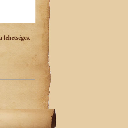
 lehetséges.
.