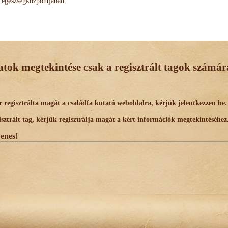
egészségközpontjában.
datok megtekintése csak a regisztrált tagok számára
egisztrálta magát a családfa kutató weboldalra, kérjük jelentkezzen be.
trált tag, kérjük regisztrálja magát a kért információk megtekintéséhez
yenes!