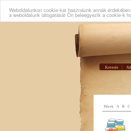
Weboldalunkon cookie-kat hasznáunk annak érdekében h
a weboldalunk látogatását Ön beleegyezik a cookie-k h
Keresés
|
Ad
Hírek
A
B
C