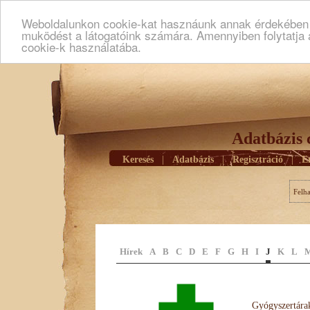
Weboldalunkon cookie-kat hasznáunk annak érdekében h
muködést a látogatóink számára. Amennyiben folytatja 
cookie-k használatába.
Adatbázis 
Keresés
|
Adatbázis
|
Regisztráció
|
E
Felh
Hírek
A
B
C
D
E
F
G
H
I
J
K
L
Gyógyszertárak