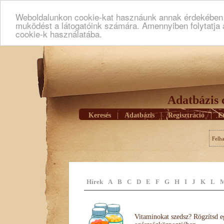
Weboldalunkon cookie-kat hasznáunk annak érdekében h
muködést a látogatóink számára. Amennyiben folytatja 
cookie-k használatába.
Adatbázis 
Keresés
|
Adatbázis
|
Regisztráció
|
E
Felh
Hírek
A
B
C
D
E
F
G
H
I
J
K
L
Vitaminokat szedsz? Rögzítsd e