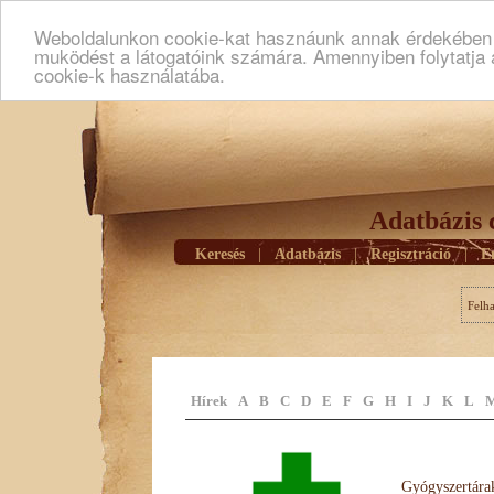
Weboldalunkon cookie-kat hasznáunk annak érdekében h
muködést a látogatóink számára. Amennyiben folytatja 
cookie-k használatába.
Adatbázis 
Keresés
|
Adatbázis
|
Regisztráció
|
E
Felh
Hírek
A
B
C
D
E
F
G
H
I
J
K
L
Gyógyszertárak