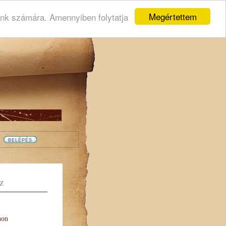
Megértettem
ink számára. Amennyiben folytatja
Z
non