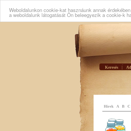
Weboldalunkon cookie-kat hasznáunk annak érdekében h
a weboldalunk látogatását Ön beleegyezik a cookie-k h
Keresés
|
Ad
Hírek
A
B
C