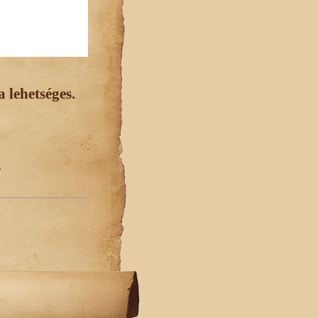
 lehetséges.
.