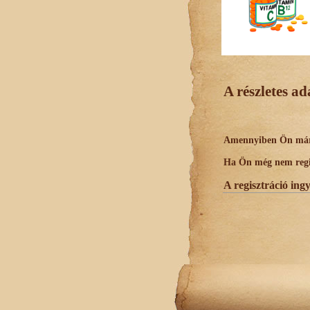
A részletes a
Amennyiben Ön már r
Ha Ön még nem regisz
A regisztráció ing