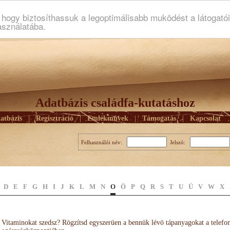
ogy biztosíthassuk a legoptimálisabb muködést a látogató
asználatába.
Adatbázis családfa-kutatáshoz
atbázis
|
Regisztráció
|
Emlékmûvek
|
Támogatás
|
Kapcsolat
Felhasználói név:
Jelszó:
D
E
F
G
H
I
J
K
L
M
N
O
Ö
P
Q
R
S
T
U
Ü
V
W
X
Vitaminokat szedsz? Rögzítsd egyszerüen a bennük lévö tápanyagokat a telefo