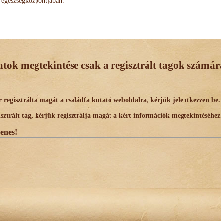
egészségközpontjában.
datok megtekintése csak a regisztrált tagok számára
egisztrálta magát a családfa kutató weboldalra, kérjük jelentkezzen be.
trált tag, kérjük regisztrálja magát a kért információk megtekintéséhez
yenes!