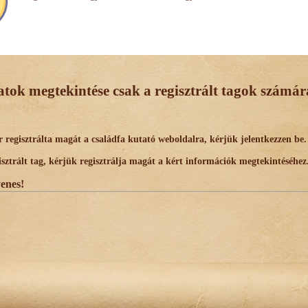
datok megtekintése csak a regisztrált tagok számára
egisztrálta magát a családfa kutató weboldalra, kérjük jelentkezzen be.
trált tag, kérjük regisztrálja magát a kért információk megtekintéséhez
yenes!