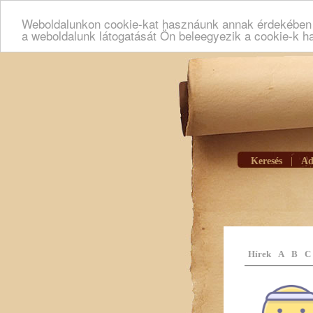
Weboldalunkon cookie-kat hasznáunk annak érdekében h
a weboldalunk látogatását Ön beleegyezik a cookie-k h
Keresés
|
Ad
Hírek
A
B
C