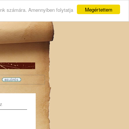
Megértettem
ink számára. Amennyiben folytatja
Z