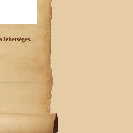
 lehetséges.
.