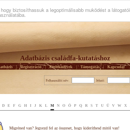
ogy biztosíthassuk a legoptimálisabb muködést a látogató
asználatába.
Adatbázis családfa-kutatáshoz
atbázis
|
Regisztráció
|
Emlékmûvek
|
Támogatás
|
Kapcsolat
Felhasználói név:
Jelszó:
D
E
F
G
H
I
J
K
L
M
N
O
Ö
P
Q
R
S
T
U
Ü
V
W
X
Migréned van? Jegyezd fel az összeset, hogy kideríthesd mitöl van!