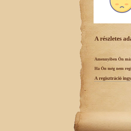
A részletes a
Amennyiben Ön már r
Ha Ön még nem regisz
A regisztráció ing