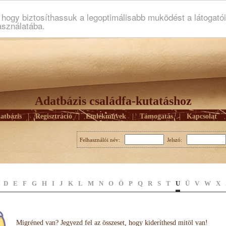
ogy biztosíthassuk a legoptimálisabb muködést a látogató
asználatába.
Adatbázis családfa-kutatáshoz
atbázis
|
Regisztráció
|
Emlékmûvek
|
Támogatás
|
Kapcsolat
Felhasználói név:
Jelszó:
D
E
F
G
H
I
J
K
L
M
N
O
Ö
P
Q
R
S
T
U
Ü
V
W
X
Migréned van? Jegyezd fel az összeset, hogy kideríthesd mitöl van!