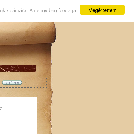
Megértettem
ink számára. Amennyiben folytatja
Z