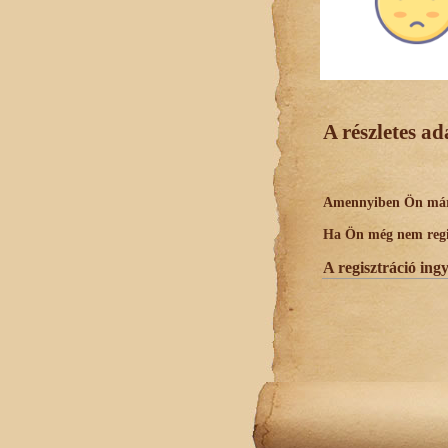
A részletes a
Amennyiben Ön már r
Ha Ön még nem regisz
A regisztráció ing