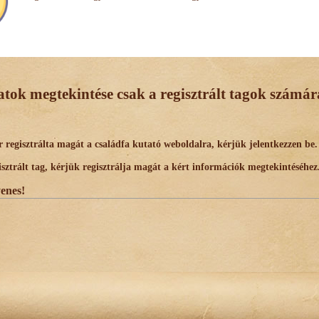
datok megtekintése csak a regisztrált tagok számára
egisztrálta magát a családfa kutató weboldalra, kérjük jelentkezzen be.
trált tag, kérjük regisztrálja magát a kért információk megtekintéséhez
yenes!