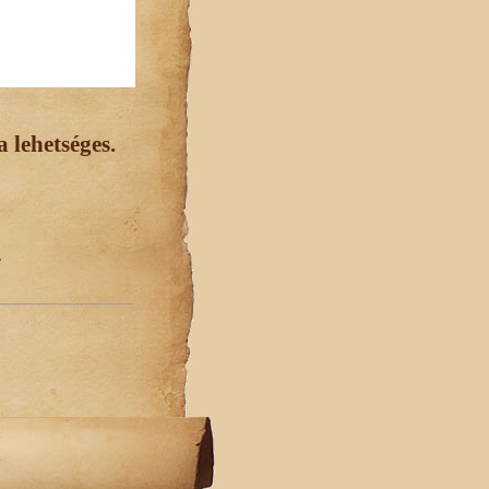
 lehetséges.
.