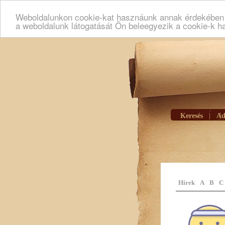
Weboldalunkon cookie-kat hasznáunk annak érdekében h
a weboldalunk látogatását Ön beleegyezik a cookie-k h
Keresés
|
Ad
Hírek
A
B
C