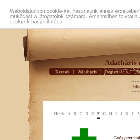
Weboldalunkon cookie-kat hasznáunk annak érdekében h
muködést a látogatóink számára. Amennyiben folytatja 
cookie-k használatába.
Adatbázis 
Keresés
|
Adatbázis
|
Regisztráció
|
E
Felh
Hírek
A
B
C
D
E
F
G
H
I
J
K
L
Gyógyszertárak