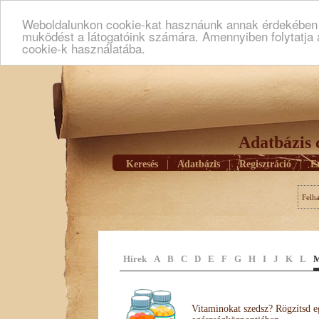
Weboldalunkon cookie-kat hasznáunk annak érdekében h
muködést a látogatóink számára. Amennyiben folytatja 
cookie-k használatába.
Adatbázis 
Keresés
|
Adatbázis
|
Regisztráció
|
E
Felh
Hírek
A
B
C
D
E
F
G
H
I
J
K
L
Vitaminokat szedsz? Rögzítsd e