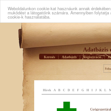
Weboldalunkon cookie-kat hasznáunk annak érdekében h
muködést a látogatóink számára. Amennyiben folytatja 
cookie-k használatába.
Adatbázis 
Keresés
|
Adatbázis
|
Regisztráció
|
E
Felh
Hírek
A
B
C
D
E
F
G
H
I
J
K
L
Gyógyszertárak