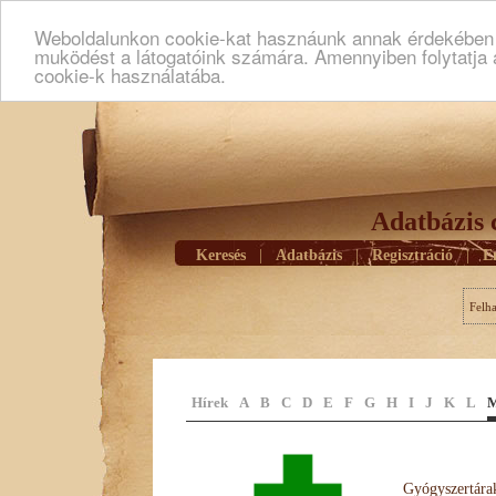
Weboldalunkon cookie-kat hasznáunk annak érdekében h
muködést a látogatóink számára. Amennyiben folytatja 
cookie-k használatába.
Adatbázis 
Keresés
|
Adatbázis
|
Regisztráció
|
E
Felh
Hírek
A
B
C
D
E
F
G
H
I
J
K
L
Gyógyszertárak