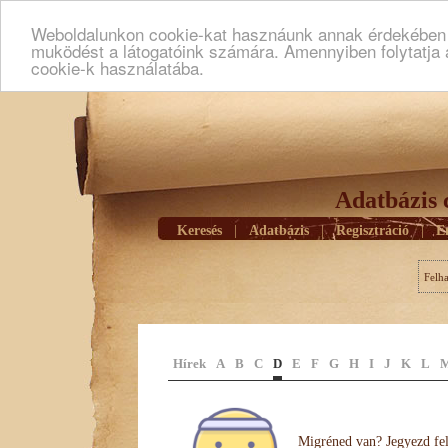
Weboldalunkon cookie-kat hasznáunk annak érdekében h
muködést a látogatóink számára. Amennyiben folytatja 
cookie-k használatába.
Adatbázis 
Keresés
|
Adatbázis
|
Regisztráció
|
E
Felh
Hírek
A
B
C
D
E
F
G
H
I
J
K
L
Migréned van? Jegyezd fel 