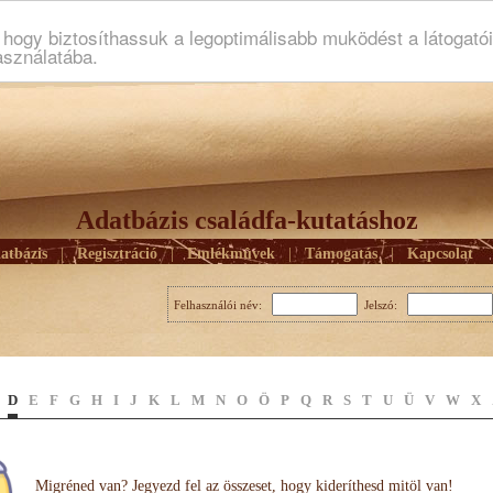
ogy biztosíthassuk a legoptimálisabb muködést a látogató
asználatába.
Adatbázis családfa-kutatáshoz
atbázis
|
Regisztráció
|
Emlékmûvek
|
Támogatás
|
Kapcsolat
Felhasználói név:
Jelszó:
D
E
F
G
H
I
J
K
L
M
N
O
Ö
P
Q
R
S
T
U
Ü
V
W
X
Migréned van? Jegyezd fel az összeset, hogy kideríthesd mitöl van!