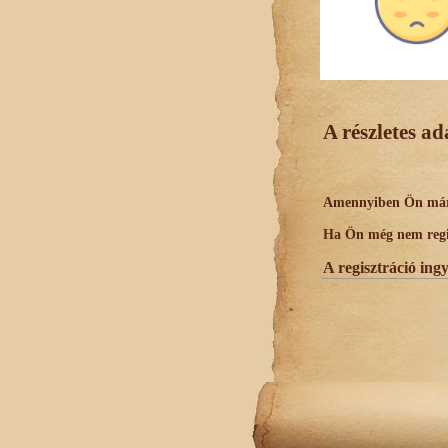
A részletes a
Amennyiben Ön már r
Ha Ön még nem regisz
A regisztráció ing