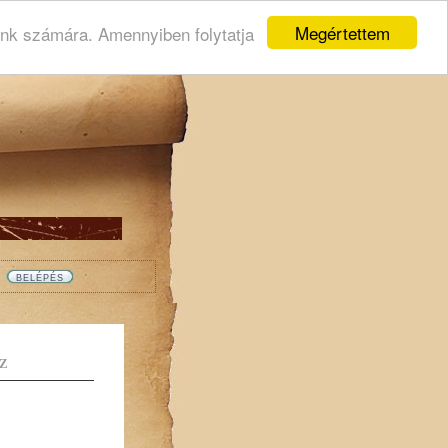
Megértettem
ink számára. Amennyiben folytatja
Z