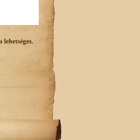
 lehetséges.
.