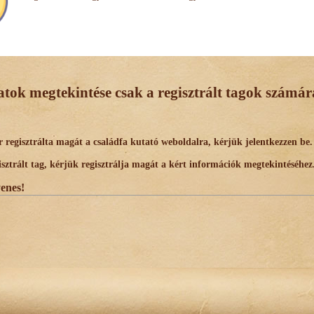
datok megtekintése csak a regisztrált tagok számára
egisztrálta magát a családfa kutató weboldalra, kérjük jelentkezzen be.
trált tag, kérjük regisztrálja magát a kért információk megtekintéséhez
yenes!