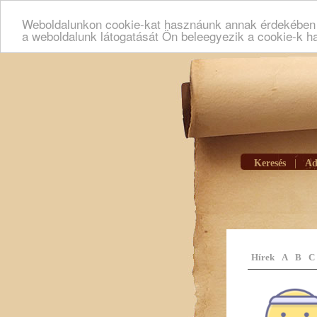
Weboldalunkon cookie-kat hasznáunk annak érdekében h
a weboldalunk látogatását Ön beleegyezik a cookie-k h
Keresés
|
Ad
Hírek
A
B
C