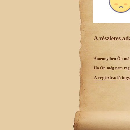
A részletes a
Amennyiben Ön már r
Ha Ön még nem regisz
A regisztráció ing