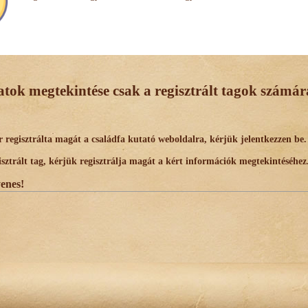
datok megtekintése csak a regisztrált tagok számára
egisztrálta magát a családfa kutató weboldalra, kérjük jelentkezzen be.
trált tag, kérjük regisztrálja magát a kért információk megtekintéséhez
yenes!