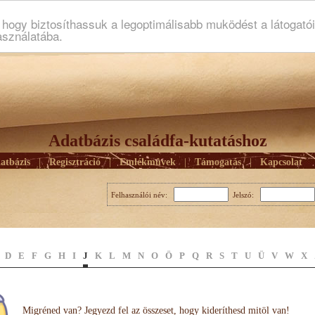
ogy biztosíthassuk a legoptimálisabb muködést a látogató
asználatába.
Adatbázis családfa-kutatáshoz
atbázis
|
Regisztráció
|
Emlékmûvek
|
Támogatás
|
Kapcsolat
Felhasználói név:
Jelszó:
D
E
F
G
H
I
J
K
L
M
N
O
Ö
P
Q
R
S
T
U
Ü
V
W
X
Migréned van? Jegyezd fel az összeset, hogy kideríthesd mitöl van!