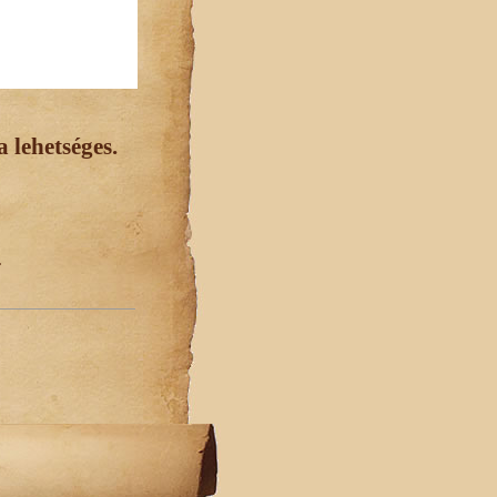
 lehetséges.
.