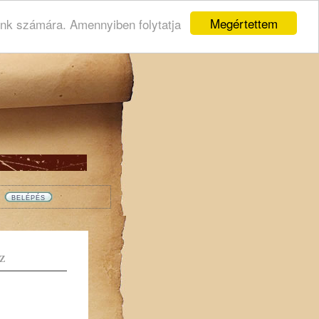
Megértettem
ink számára. Amennyiben folytatja
Z