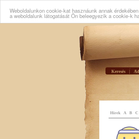
Weboldalunkon cookie-kat hasznáunk annak érdekében h
a weboldalunk látogatását Ön beleegyezik a cookie-k h
Keresés
|
Ad
Hírek
A
B
C