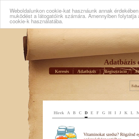
Weboldalunkon cookie-kat hasznáunk annak érdekében h
muködést a látogatóink számára. Amennyiben folytatja 
cookie-k használatába.
Adatbázis 
Keresés
|
Adatbázis
|
Regisztráció
|
E
Felh
Hírek
A
B
C
D
E
F
G
H
I
J
K
L
Vitaminokat szedsz? Rögzítsd e