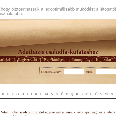
ogy biztosíthassuk a legoptimálisabb muködést a látogató
asználatába.
Adatbázis családfa-kutatáshoz
atbázis
|
Regisztráció
|
Emlékmûvek
|
Támogatás
|
Kapcsolat
Felhasználói név:
Jelszó:
D
E
F
G
H
I
J
K
L
M
N
O
Ö
P
Q
R
S
T
U
Ü
V
W
X
Vitaminokat szedsz? Rögzítsd egyszerüen a bennük lévö tápanyagokat a telefo