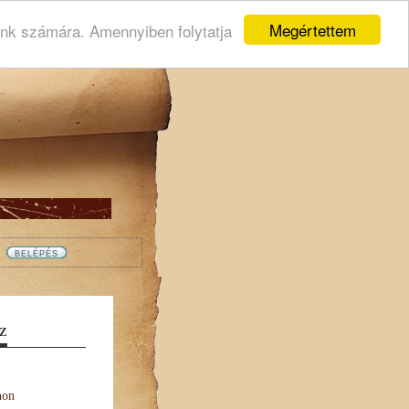
Megértettem
ink számára. Amennyiben folytatja
Z
non