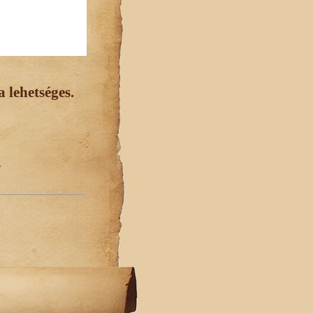
 lehetséges.
.