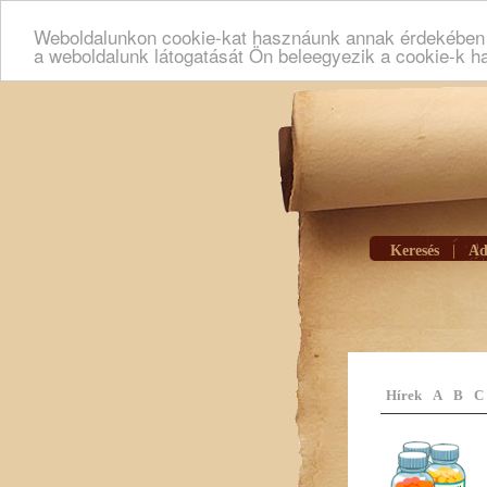
Weboldalunkon cookie-kat hasznáunk annak érdekében h
a weboldalunk látogatását Ön beleegyezik a cookie-k h
Keresés
|
Ad
Hírek
A
B
C