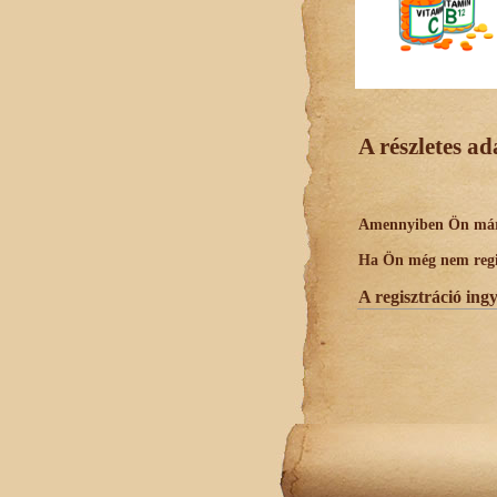
A részletes a
Amennyiben Ön már r
Ha Ön még nem regisz
A regisztráció ing