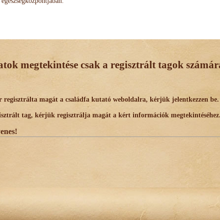
egészségközpontjában.
datok megtekintése csak a regisztrált tagok számára
egisztrálta magát a családfa kutató weboldalra, kérjük jelentkezzen be.
trált tag, kérjük regisztrálja magát a kért információk megtekintéséhez
yenes!