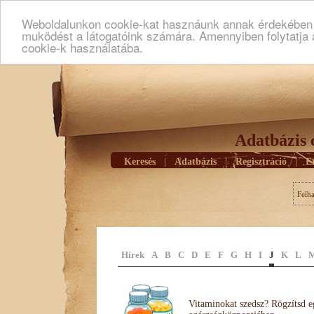
Weboldalunkon cookie-kat hasznáunk annak érdekében h
muködést a látogatóink számára. Amennyiben folytatja 
cookie-k használatába.
Adatbázis 
Keresés
|
Adatbázis
|
Regisztráció
|
E
Felh
Hírek
A
B
C
D
E
F
G
H
I
J
K
L
Vitaminokat szedsz? Rögzítsd e