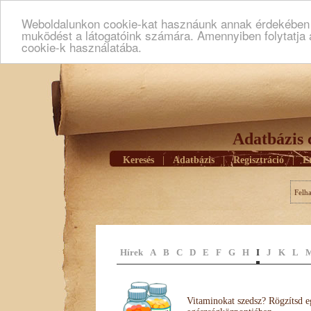
Weboldalunkon cookie-kat hasznáunk annak érdekében h
muködést a látogatóink számára. Amennyiben folytatja 
cookie-k használatába.
Adatbázis 
Keresés
|
Adatbázis
|
Regisztráció
|
E
Felh
Hírek
A
B
C
D
E
F
G
H
I
J
K
L
Vitaminokat szedsz? Rögzítsd e