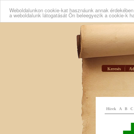
Weboldalunkon cookie-kat hasznáunk annak érdekében h
a weboldalunk látogatását Ön beleegyezik a cookie-k h
Keresés
|
Ad
Hírek
A
B
C