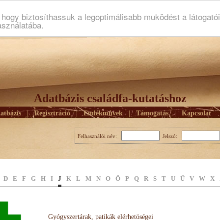
ogy biztosíthassuk a legoptimálisabb muködést a látogató
asználatába.
Adatbázis családfa-kutatáshoz
atbázis
|
Regisztráció
|
Emlékmûvek
|
Támogatás
|
Kapcsolat
Felhasználói név:
Jelszó:
D
E
F
G
H
I
J
K
L
M
N
O
Ö
P
Q
R
S
T
U
Ü
V
W
X
Gyógyszertárak, patikák elérhetöségei