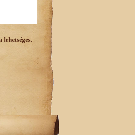
 lehetséges.
.