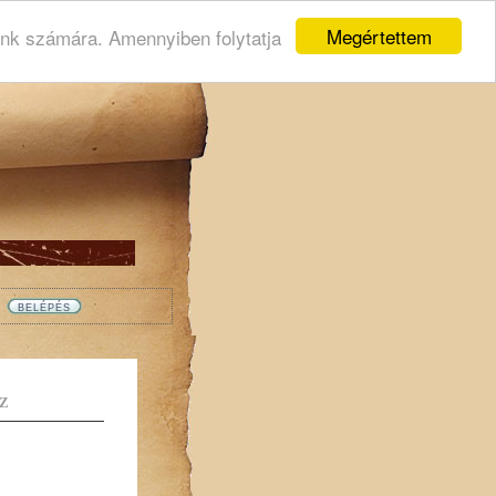
Megértettem
ink számára. Amennyiben folytatja
Z