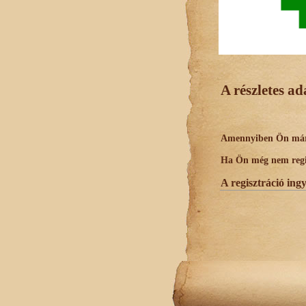
A részletes a
Amennyiben Ön már r
Ha Ön még nem regisz
A regisztráció ing