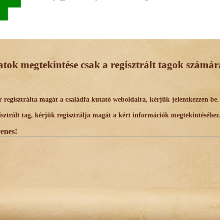
datok megtekintése csak a regisztrált tagok számára
egisztrálta magát a családfa kutató weboldalra, kérjük jelentkezzen be.
trált tag, kérjük regisztrálja magát a kért információk megtekintéséhez
yenes!