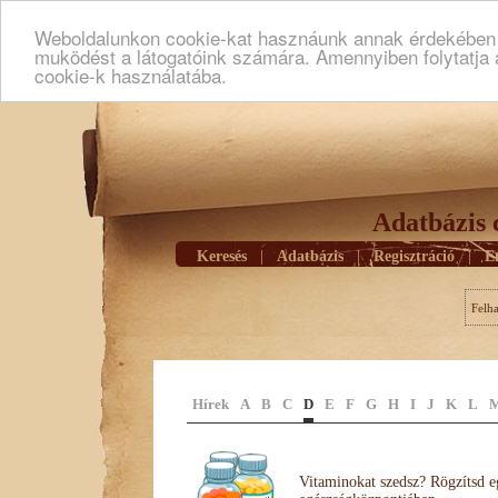
Weboldalunkon cookie-kat hasznáunk annak érdekében h
muködést a látogatóink számára. Amennyiben folytatja 
cookie-k használatába.
Adatbázis 
Keresés
|
Adatbázis
|
Regisztráció
|
E
Felh
Hírek
A
B
C
D
E
F
G
H
I
J
K
L
Vitaminokat szedsz? Rögzítsd e