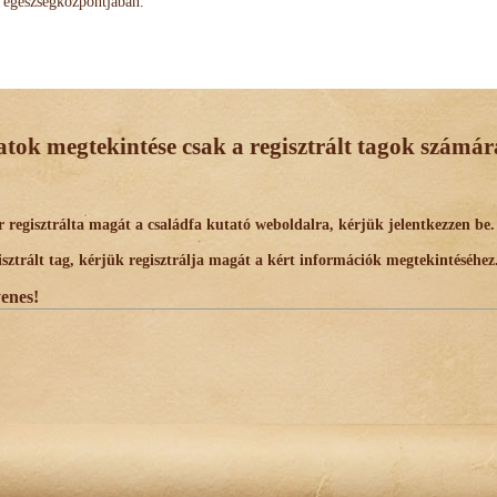
egészségközpontjában.
datok megtekintése csak a regisztrált tagok számára
egisztrálta magát a családfa kutató weboldalra, kérjük jelentkezzen be.
trált tag, kérjük regisztrálja magát a kért információk megtekintéséhez
yenes!