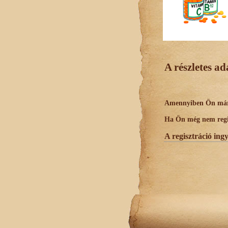
A részletes a
Amennyiben Ön már r
Ha Ön még nem regisz
A regisztráció ing