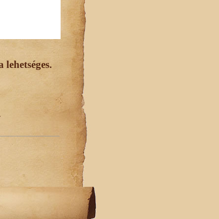
 lehetséges.
.