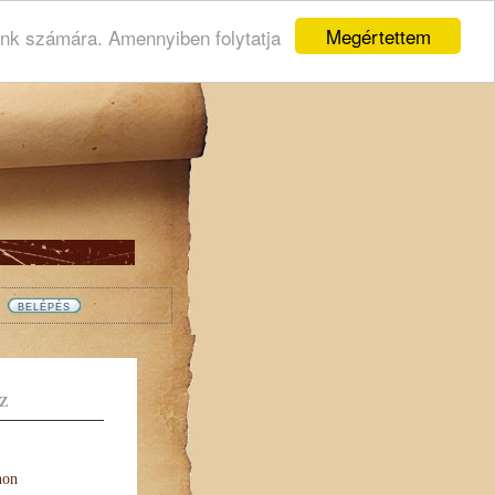
Megértettem
ink számára. Amennyiben folytatja
Z
non