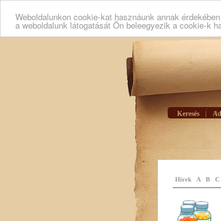
Weboldalunkon cookie-kat hasznáunk annak érdekében h
a weboldalunk látogatását Ön beleegyezik a cookie-k h
Keresés
|
Ad
Hírek
A
B
C