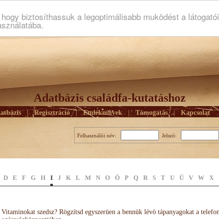
ogy biztosíthassuk a legoptimálisabb muködést a látogató
asználatába.
Adatbázis családfa-kutatáshoz
atbázis
|
Regisztráció
|
Emlékmûvek
|
Támogatás
|
Kapcsolat
Felhasználói név:
Jelszó:
D
E
F
G
H
I
J
K
L
M
N
O
Ö
P
Q
R
S
T
U
Ü
V
W
X
Vitaminokat szedsz? Rögzítsd egyszerüen a bennük lévö tápanyagokat a telefo