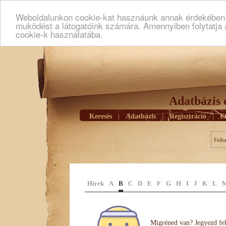
Weboldalunkon cookie-kat hasznáunk annak érdekében h
muködést a látogatóink számára. Amennyiben folytatja 
cookie-k használatába.
Adatbázis 
Keresés
|
Adatbázis
|
Regisztráció
|
E
Felh
Hírek
A
B
C
D
E
F
G
H
I
J
K
L
Migréned van? Jegyezd fel 