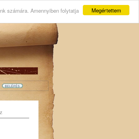
Megértettem
ink számára. Amennyiben folytatja
Z