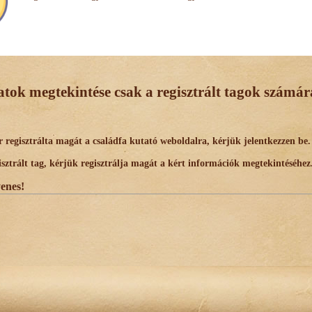
datok megtekintése csak a regisztrált tagok számára
egisztrálta magát a családfa kutató weboldalra, kérjük jelentkezzen be.
trált tag, kérjük regisztrálja magát a kért információk megtekintéséhez
yenes!