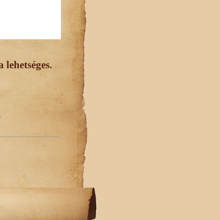
 lehetséges.
.