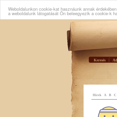
Weboldalunkon cookie-kat hasznáunk annak érdekében h
a weboldalunk látogatását Ön beleegyezik a cookie-k h
Keresés
|
Ad
Hírek
A
B
C