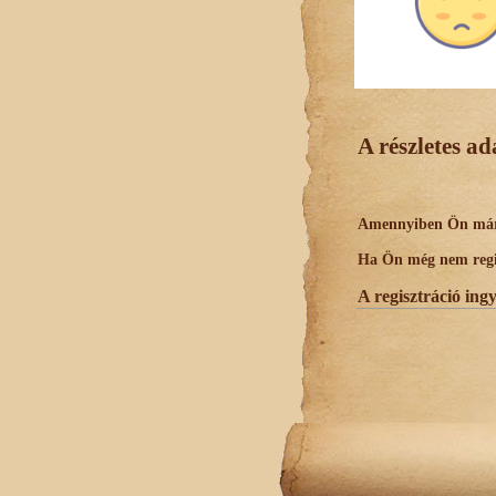
A részletes a
Amennyiben Ön már r
Ha Ön még nem regisz
A regisztráció ing