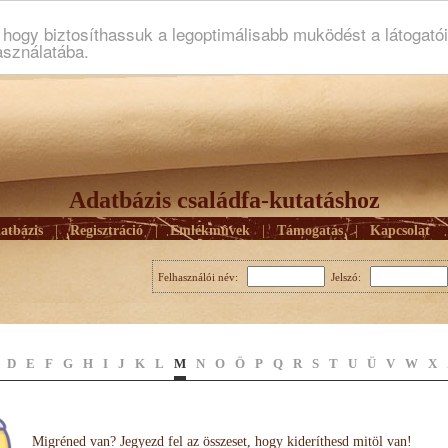
ogy biztosíthassuk a legoptimálisabb muködést a látogató
asználatába.
Adatbázis családfa-kutatáshoz
atbázis
|
Regisztráció
|
Emlékmûvek
|
Támogatás
|
Kapcsolat
Felhasználói név:
Jelszó:
D
E
F
G
H
I
J
K
L
M
N
O
Ö
P
Q
R
S
T
U
Ü
V
W
X
Migréned van? Jegyezd fel az összeset, hogy kideríthesd mitöl van!