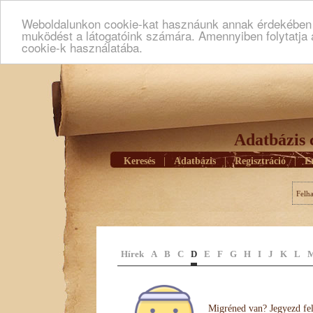
Weboldalunkon cookie-kat hasznáunk annak érdekében h
muködést a látogatóink számára. Amennyiben folytatja 
cookie-k használatába.
Adatbázis 
Keresés
|
Adatbázis
|
Regisztráció
|
E
Felh
Hírek
A
B
C
D
E
F
G
H
I
J
K
L
Migréned van? Jegyezd fel 