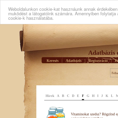
Weboldalunkon cookie-kat hasznáunk annak érdekében h
muködést a látogatóink számára. Amennyiben folytatja 
cookie-k használatába.
Adatbázis 
Keresés
|
Adatbázis
|
Regisztráció
|
E
Felh
Hírek
A
B
C
D
E
F
G
H
I
J
K
L
Vitaminokat szedsz? Rögzítsd e