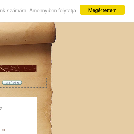
Megértettem
ink számára. Amennyiben folytatja
Z
non