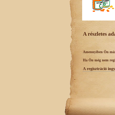
A részletes a
Amennyiben Ön már r
Ha Ön még nem regisz
A regisztráció ing