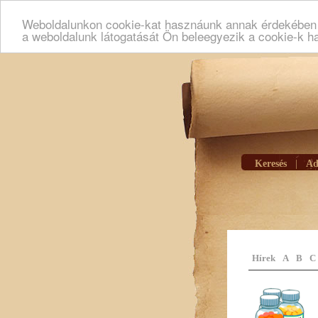
Weboldalunkon cookie-kat hasznáunk annak érdekében h
a weboldalunk látogatását Ön beleegyezik a cookie-k h
Keresés
|
Ad
Hírek
A
B
C