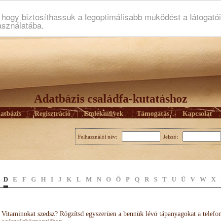
ogy biztosíthassuk a legoptimálisabb muködést a látogató
asználatába.
Adatbázis családfa-kutatáshoz
atbázis
|
Regisztráció
|
Emlékmûvek
|
Támogatás
|
Kapcsolat
Felhasználói név:
Jelszó:
D
E
F
G
H
I
J
K
L
M
N
O
Ö
P
Q
R
S
T
U
Ü
V
W
X
Vitaminokat szedsz? Rögzítsd egyszerüen a bennük lévö tápanyagokat a telefo