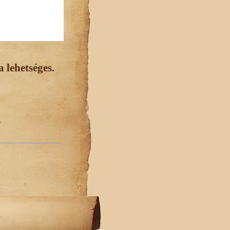
 lehetséges.
.