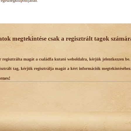
egészségközpontjában.
datok megtekintése csak a regisztrált tagok számára
egisztrálta magát a családfa kutató weboldalra, kérjük jelentkezzen be.
trált tag, kérjük regisztrálja magát a kért információk megtekintéséhez
yenes!