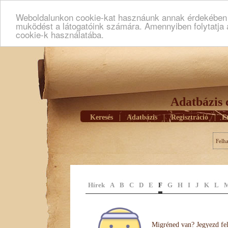
Weboldalunkon cookie-kat hasznáunk annak érdekében h
muködést a látogatóink számára. Amennyiben folytatja 
cookie-k használatába.
Adatbázis 
Keresés
|
Adatbázis
|
Regisztráció
|
E
Felh
Hírek
A
B
C
D
E
F
G
H
I
J
K
L
Migréned van? Jegyezd fel 