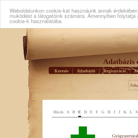
Weboldalunkon cookie-kat hasznáunk annak érdekében h
muködést a látogatóink számára. Amennyiben folytatja 
cookie-k használatába.
Adatbázis 
Keresés
|
Adatbázis
|
Regisztráció
|
E
Felh
Hírek
A
B
C
D
E
F
G
H
I
J
K
L
Gyógyszertárak