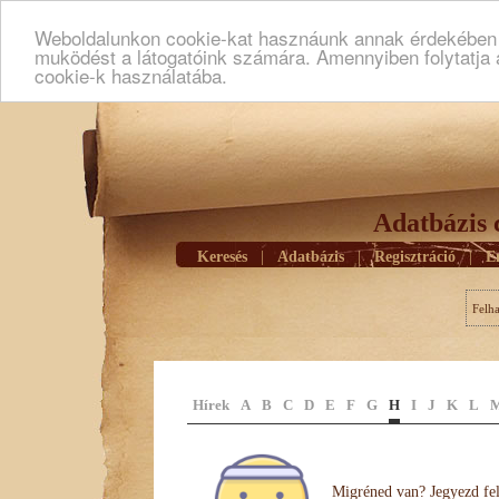
Weboldalunkon cookie-kat hasznáunk annak érdekében h
muködést a látogatóink számára. Amennyiben folytatja 
cookie-k használatába.
Adatbázis 
Keresés
|
Adatbázis
|
Regisztráció
|
E
Felh
Hírek
A
B
C
D
E
F
G
H
I
J
K
L
Migréned van? Jegyezd fel 