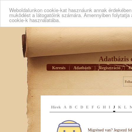
Weboldalunkon cookie-kat hasznáunk annak érdekében h
muködést a látogatóink számára. Amennyiben folytatja 
cookie-k használatába.
Adatbázis 
Keresés
|
Adatbázis
|
Regisztráció
|
E
Felh
Hírek
A
B
C
D
E
F
G
H
I
J
K
L
Migréned van? Jegyezd fel 