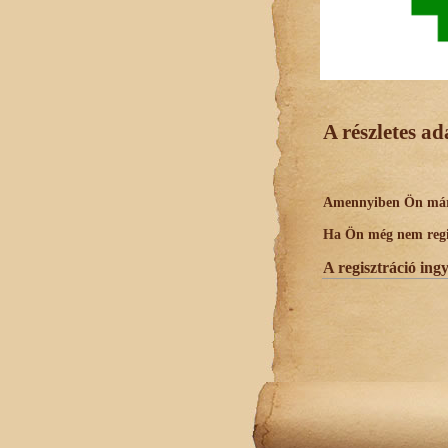
A részletes a
Amennyiben Ön már r
Ha Ön még nem regisz
A regisztráció ing