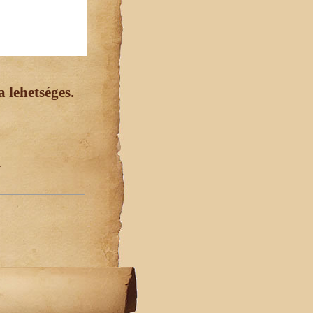
 lehetséges.
.