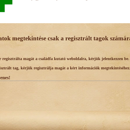
datok megtekintése csak a regisztrált tagok számára
egisztrálta magát a családfa kutató weboldalra, kérjük jelentkezzen be.
trált tag, kérjük regisztrálja magát a kért információk megtekintéséhez
yenes!