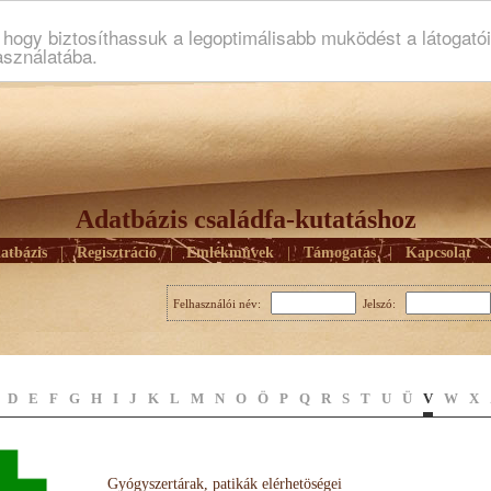
ogy biztosíthassuk a legoptimálisabb muködést a látogató
asználatába.
Adatbázis családfa-kutatáshoz
atbázis
|
Regisztráció
|
Emlékmûvek
|
Támogatás
|
Kapcsolat
Felhasználói név:
Jelszó:
D
E
F
G
H
I
J
K
L
M
N
O
Ö
P
Q
R
S
T
U
Ü
V
W
X
Gyógyszertárak, patikák elérhetöségei