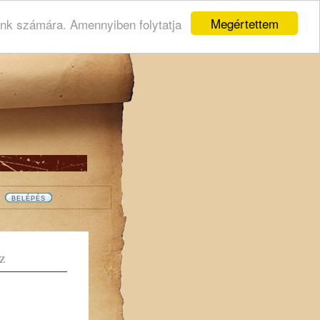
Megértettem
ink számára. Amennyiben folytatja
Z