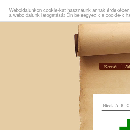
Weboldalunkon cookie-kat hasznáunk annak érdekében h
a weboldalunk látogatását Ön beleegyezik a cookie-k h
Keresés
|
Ad
Hírek
A
B
C