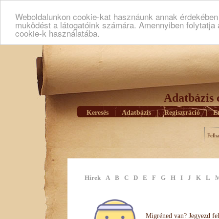
Weboldalunkon cookie-kat hasznáunk annak érdekében h
muködést a látogatóink számára. Amennyiben folytatja 
cookie-k használatába.
Adatbázis 
Keresés
|
Adatbázis
|
Regisztráció
|
E
Felh
Hírek
A
B
C
D
E
F
G
H
I
J
K
L
Migréned van? Jegyezd fel 